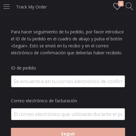
0
Track My Order
LOGIN
Para hacer seguimiento de tu pedido, por favor introduce
Enter your username and password to login.
el ID de tu pedido en el cuadro de abajo y pulsa el botón
«Seguir». Esto se envió en tu recibo y en el correo
electrónico de confirmación que deberías haber recibido.
ID de pedido
Remember me
Login
Correo electrónico de facturación
Lost password?
Seguir