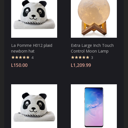
La Pomme H012 plaid
Extra Large Inch Touch
newborn hat
Control Moon Lamp
4
3
Valorado con
Valorado con
L
150.00
L
1,209.99
5.00
de 5
5.00
de 5