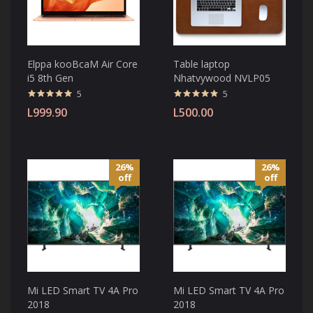
Elppa kooBcaM Air Core
Table laptop
i5 8th Gen
Nhatvywood NVLP05
5
5
Valorado
Valorado
L
999.90
L
500.00
con
4.80
de
con
4.80
de
5
5
26%
26%
off
off
Mi LED Smart TV 4A Pro
Mi LED Smart TV 4A Pro
2018
2018