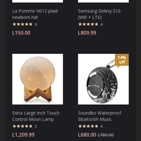
La Pomme H012 plaid
Semsung Gelexy S10
newborn hat
(Wifi + LTE)
4
4
Valorado con
Valorado con
L
150.00
L
809.99
5.00
de 5
5.00
de 5
14%
off
Extra Large Inch Touch
Soundbo Waterproof
Control Moon Lamp
Bluetooth Music
3
4
Valorado con
Valorado con
L
1,209.99
L
680.00
L
789.90
5.00
de 5
5.00
de 5