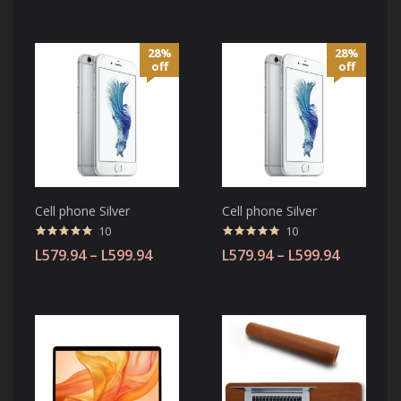
28%
28%
off
off
Cell phone Silver
Cell phone Silver
10
10
Valorado
Valorado
L
579.94
–
L
599.94
L
579.94
–
L
599.94
con
4.90
de
con
4.90
de
5
5