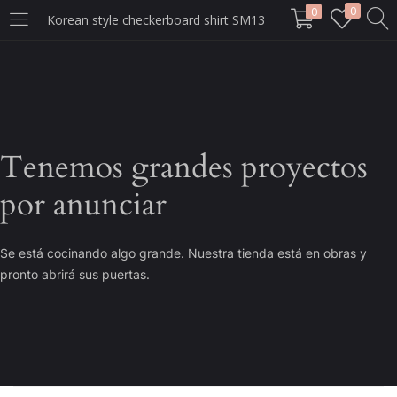
0
0
Korean style checkerboard shirt SM13
LOGIN
Enter your username and password to login.
Tenemos grandes proyectos
por anunciar
Remember me
Se está cocinando algo grande. Nuestra tienda está en obras y
Login
pronto abrirá sus puertas.
Lost password?