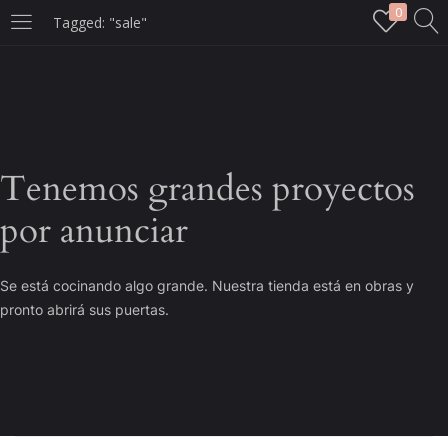
0
Tagged: "sale"
LOGIN
Enter your username and password to login.
Tenemos grandes proyectos
por anunciar
Remember me
Se está cocinando algo grande. Nuestra tienda está en obras y
Login
pronto abrirá sus puertas.
Lost password?