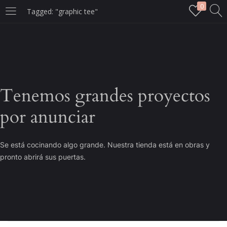
0
Tagged: "graphic tee"
LOGIN
Enter your username and password to login.
Tenemos grandes proyectos
por anunciar
Remember me
Se está cocinando algo grande. Nuestra tienda está en obras y
Login
pronto abrirá sus puertas.
Lost password?