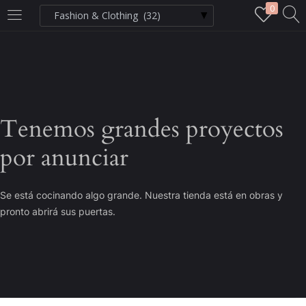
0
LOGIN
Enter your username and password to login.
Tenemos grandes proyectos
por anunciar
Remember me
Se está cocinando algo grande. Nuestra tienda está en obras y
Login
pronto abrirá sus puertas.
Lost password?