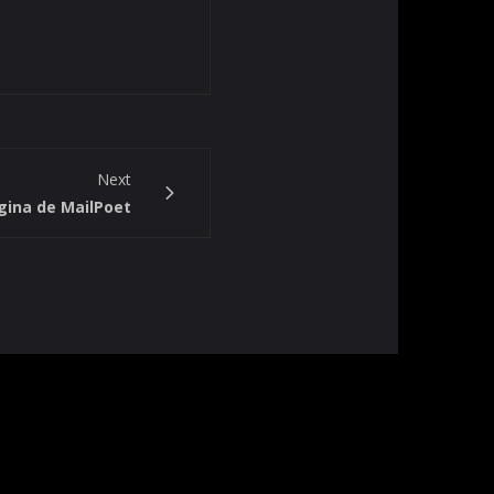
Next
gina de MailPoet